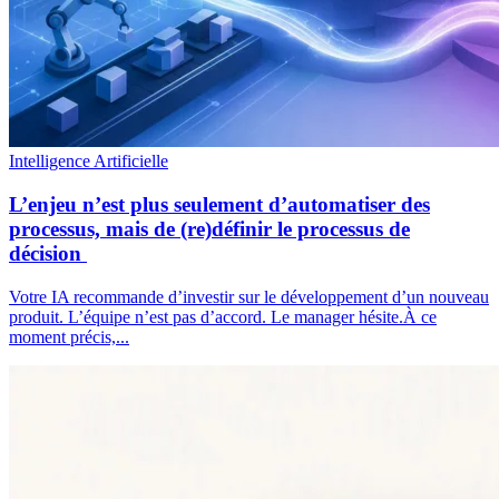
Intelligence Artificielle
L’enjeu n’est plus seulement d’automatiser des
processus, mais de (re)définir le processus de
décision
Votre IA recommande d’investir sur le développement d’un nouveau
produit. L’équipe n’est pas d’accord. Le manager hésite.À ce
moment précis,...