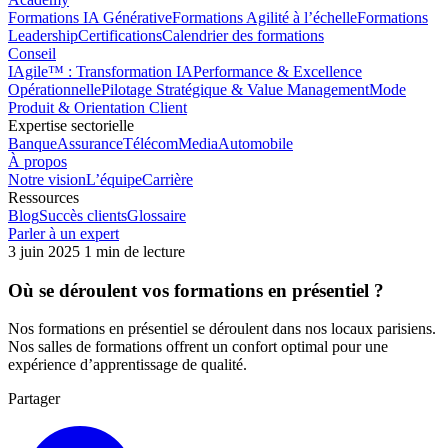
Formations IA Générative
Formations Agilité à l’échelle
Formations
Leadership
Certifications
Calendrier des formations
Conseil
IAgile™ : Transformation IA
Performance & Excellence
Opérationnelle
Pilotage Stratégique & Value Management
Mode
Produit & Orientation Client
Expertise sectorielle
Banque
Assurance
Télécom
Media
Automobile
À propos
Notre vision
L’équipe
Carrière
Ressources
Blog
Succès clients
Glossaire
Parler à un expert
3 juin 2025
1 min de lecture
Où se déroulent vos formations en présentiel ?
Nos formations en présentiel se déroulent dans nos locaux parisiens.
Nos salles de formations offrent un confort optimal pour une
expérience d’apprentissage de qualité.
Partager