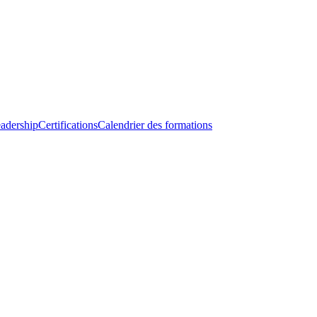
adership
Certifications
Calendrier des formations