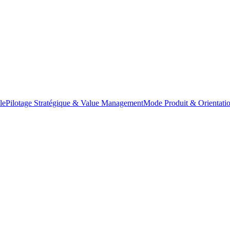
le
Pilotage Stratégique & Value Management
Mode Produit & Orientatio