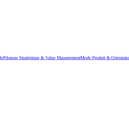
le
Pilotage Stratégique & Value Management
Mode Produit & Orientatio