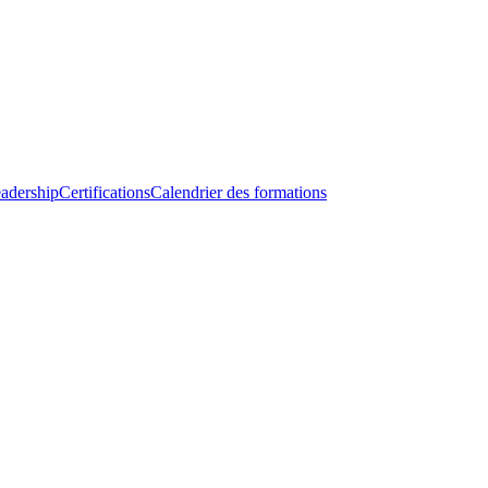
adership
Certifications
Calendrier des formations