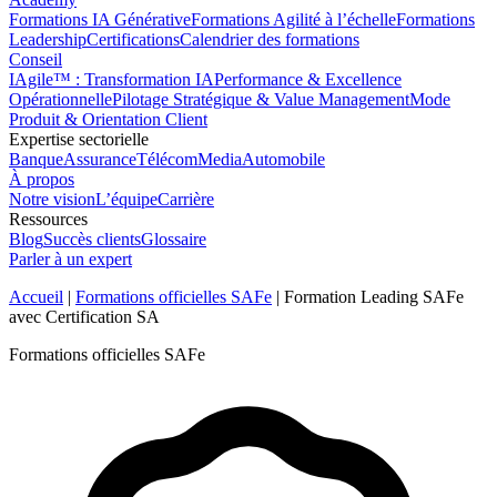
Formations IA Générative
Formations Agilité à l’échelle
Formations
Leadership
Certifications
Calendrier des formations
Conseil
IAgile™ : Transformation IA
Performance & Excellence
Opérationnelle
Pilotage Stratégique & Value Management
Mode
Produit & Orientation Client
Expertise sectorielle
Banque
Assurance
Télécom
Media
Automobile
À propos
Notre vision
L’équipe
Carrière
Ressources
Blog
Succès clients
Glossaire
Parler à un expert
Accueil
|
Formations officielles SAFe
|
Formation Leading SAFe
avec Certification SA
Formations officielles SAFe