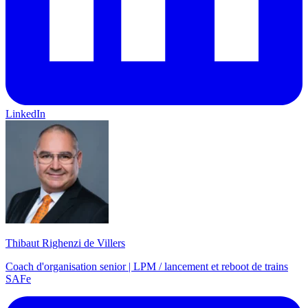
LinkedIn
Thibaut Righenzi de Villers
Coach d'organisation senior | LPM / lancement et reboot de trains
SAFe