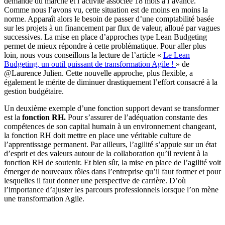
demande du marché et l’activité associée 18 mois à l’avance.
Comme nous l’avons vu, cette situation est de moins en moins la
norme. Apparaît alors le besoin de passer d’une comptabilité basée
sur les projets à un financement par flux de valeur, alloué par vagues
successives. La mise en place d’approches type Lean Budgeting
permet de mieux répondre à cette problématique. Pour aller plus
loin, nous vous conseillons la lecture de l’article «
Le Lean
Budgeting, un outil puissant de transformation Agile !
» de
@Laurence Julien. Cette nouvelle approche, plus flexible, a
également le mérite de diminuer drastiquement l’effort consacré à la
gestion budgétaire.
Un deuxième exemple d’une fonction support devant se transformer
est la
fonction RH.
Pour s’assurer de l’adéquation constante des
compétences de son capital humain à un environnement changeant,
la fonction RH doit mettre en place une véritable culture de
l’apprentissage permanent. Par ailleurs, l’agilité s’appuie sur un état
d’esprit et des valeurs autour de la collaboration qu’il revient à la
fonction RH de soutenir. Et bien sûr, la mise en place de l’agilité voit
émerger de nouveaux rôles dans l’entreprise qu’il faut former et pour
lesquelles il faut donner une perspective de carrière. D’où
l’importance d’ajuster les parcours professionnels lorsque l’on mène
une transformation Agile.