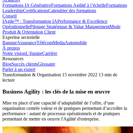
Formations IA Générative
Formations Agilité à l’échelle
Formations
Leadership
Certifications
Calendrier des formations
Conseil
IAgile™ : Transformation IA
Performance & Excellence
Opérationnelle
Pilotage Stratégique & Value Management
Mode
Produit & Orientation Client
Expertise sectorielle
Banque
Assurance
Télécom
Media
Automobile
À propos
Notre vision
L’équipe
Carrière
Ressources
Blog
Succès clients
Glossaire
Parler à un expert
Transformation & Organisation
15 novembre 2022
13 min de
lecture
Business Agility : les clés de la mise en œuvre
Mise en place d’une capacité d’adaptabilité de l’offre, d’une
organisation centrée valeur et de pratiques permettant d’accroître la
performance : autant de processus opérationnels et de pratiques
permettant de mettre en oeuvre l'Agilité d'entreprise.