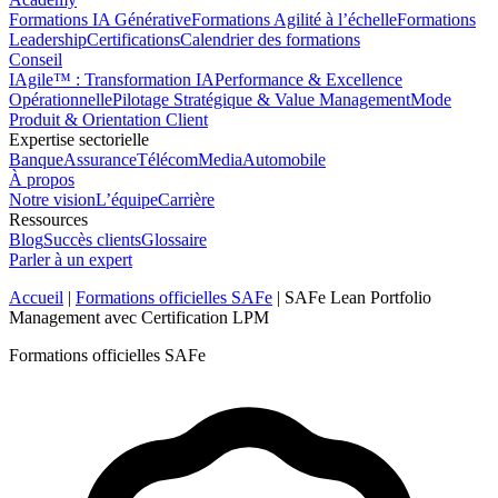
Formations IA Générative
Formations Agilité à l’échelle
Formations
Leadership
Certifications
Calendrier des formations
Conseil
IAgile™ : Transformation IA
Performance & Excellence
Opérationnelle
Pilotage Stratégique & Value Management
Mode
Produit & Orientation Client
Expertise sectorielle
Banque
Assurance
Télécom
Media
Automobile
À propos
Notre vision
L’équipe
Carrière
Ressources
Blog
Succès clients
Glossaire
Parler à un expert
Accueil
|
Formations officielles SAFe
|
SAFe Lean Portfolio
Management avec Certification LPM
Formations officielles SAFe