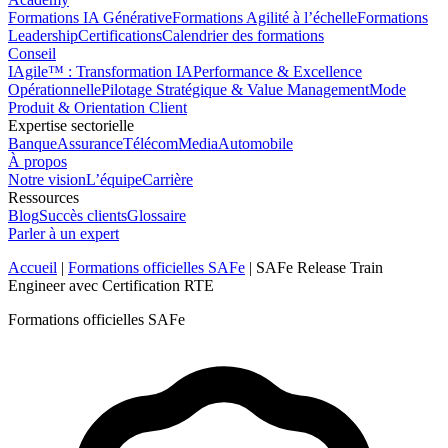
Formations IA Générative
Formations Agilité à l’échelle
Formations
Leadership
Certifications
Calendrier des formations
Conseil
IAgile™ : Transformation IA
Performance & Excellence
Opérationnelle
Pilotage Stratégique & Value Management
Mode
Produit & Orientation Client
Expertise sectorielle
Banque
Assurance
Télécom
Media
Automobile
À propos
Notre vision
L’équipe
Carrière
Ressources
Blog
Succès clients
Glossaire
Parler à un expert
Accueil
|
Formations officielles SAFe
|
SAFe Release Train
Engineer avec Certification RTE
Formations officielles SAFe