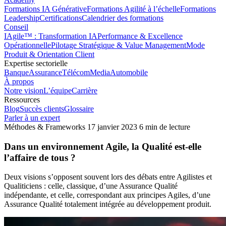
Formations IA Générative
Formations Agilité à l’échelle
Formations
Leadership
Certifications
Calendrier des formations
Conseil
IAgile™ : Transformation IA
Performance & Excellence
Opérationnelle
Pilotage Stratégique & Value Management
Mode
Produit & Orientation Client
Expertise sectorielle
Banque
Assurance
Télécom
Media
Automobile
À propos
Notre vision
L’équipe
Carrière
Ressources
Blog
Succès clients
Glossaire
Parler à un expert
Méthodes & Frameworks
17 janvier 2023
6 min de lecture
Dans un environnement Agile, la Qualité est-elle
l’affaire de tous ?
Deux visions s’opposent souvent lors des débats entre Agilistes et
Qualiticiens : celle, classique, d’une Assurance Qualité
indépendante, et celle, correspondant aux principes Agiles, d’une
Assurance Qualité totalement intégrée au développement produit.