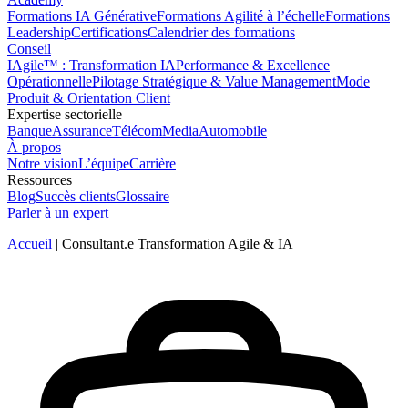
Formations IA Générative
Formations Agilité à l’échelle
Formations
Leadership
Certifications
Calendrier des formations
Conseil
IAgile™ : Transformation IA
Performance & Excellence
Opérationnelle
Pilotage Stratégique & Value Management
Mode
Produit & Orientation Client
Expertise sectorielle
Banque
Assurance
Télécom
Media
Automobile
À propos
Notre vision
L’équipe
Carrière
Ressources
Blog
Succès clients
Glossaire
Parler à un expert
Accueil
|
Consultant.e Transformation Agile & IA