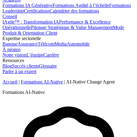
Formations IA Générative
Formations Agilité à l’échelle
Formations
Leadership
Certifications
Calendrier des formations
Conseil
IAgile™ : Transformation IA
Performance & Excellence
Opérationnelle
Pilotage Stratégique & Value Management
Mode
Produit & Orientation Client
Expertise sectorielle
Banque
Assurance
Télécom
Media
Automobile
À propos
Notre vision
L’équipe
Carrière
Ressources
Blog
Succès clients
Glossaire
Parler à un expert
Accueil
|
Formations AI-Native
|
AI-Native Change Agent
Formations AI-Native