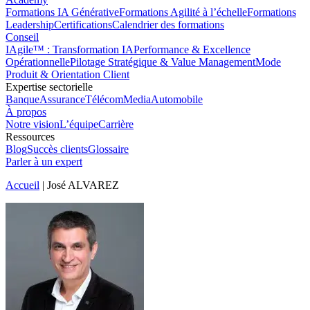
Formations IA Générative
Formations Agilité à l’échelle
Formations
Leadership
Certifications
Calendrier des formations
Conseil
IAgile™ : Transformation IA
Performance & Excellence
Opérationnelle
Pilotage Stratégique & Value Management
Mode
Produit & Orientation Client
Expertise sectorielle
Banque
Assurance
Télécom
Media
Automobile
À propos
Notre vision
L’équipe
Carrière
Ressources
Blog
Succès clients
Glossaire
Parler à un expert
Accueil
|
José ALVAREZ