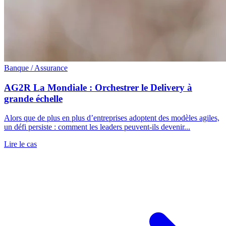
Banque / Assurance
AG2R La Mondiale : Orchestrer le Delivery à
grande échelle
Alors que de plus en plus d’entreprises adoptent des modèles agiles,
un défi persiste : comment les leaders peuvent-ils devenir...
Lire le cas