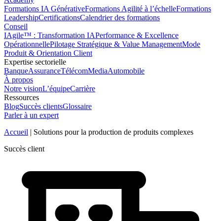
Formations IA Générative
Formations Agilité à l’échelle
Formations
Leadership
Certifications
Calendrier des formations
Conseil
IAgile™ : Transformation IA
Performance & Excellence
Opérationnelle
Pilotage Stratégique & Value Management
Mode
Produit & Orientation Client
Expertise sectorielle
Banque
Assurance
Télécom
Media
Automobile
À propos
Notre vision
L’équipe
Carrière
Ressources
Blog
Succès clients
Glossaire
Parler à un expert
Accueil
|
Solutions pour la production de produits complexes
Succès client