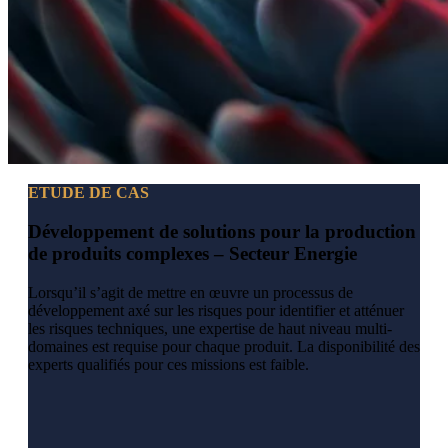
ETUDE DE CAS
Développement de solutions pour la production
de produits complexes – Secteur Energie
Lorsqu’il s’agit de mettre en œuvre un processus de
développement axé sur les risques pour identifier et atténuer
les risques techniques, une expertise de haut niveau multi-
domaines est requise pour chaque produit. La disponibilité des
experts qualifiés pour ces missions est faible.