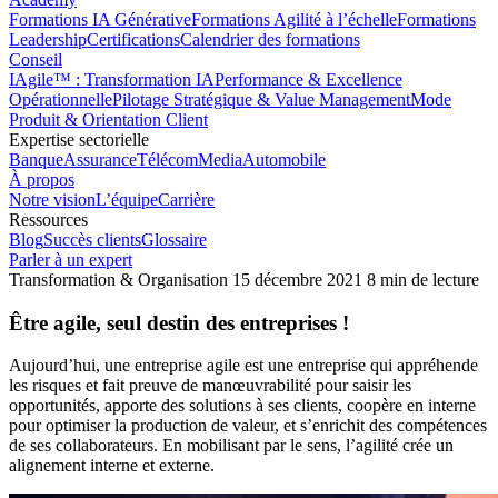
Formations IA Générative
Formations Agilité à l’échelle
Formations
Leadership
Certifications
Calendrier des formations
Conseil
IAgile™ : Transformation IA
Performance & Excellence
Opérationnelle
Pilotage Stratégique & Value Management
Mode
Produit & Orientation Client
Expertise sectorielle
Banque
Assurance
Télécom
Media
Automobile
À propos
Notre vision
L’équipe
Carrière
Ressources
Blog
Succès clients
Glossaire
Parler à un expert
Transformation & Organisation
15 décembre 2021
8 min de lecture
Être agile, seul destin des entreprises !
Aujourd’hui, une entreprise agile est une entreprise qui appréhende
les risques et fait preuve de manœuvrabilité pour saisir les
opportunités, apporte des solutions à ses clients, coopère en interne
pour optimiser la production de valeur, et s’enrichit des compétences
de ses collaborateurs. En mobilisant par le sens, l’agilité crée un
alignement interne et externe.