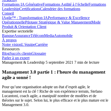
Formations IA Générative
Formations Agilité à l’échelle
Formations
Leadership
Certifications
Calendrier des formations
Conseil
IAgile™ : Transformation IA
Performance & Excellence
Opérationnelle
Pilotage Stratégique & Value Management
Mode
Produit & Orientation Client
Expertise sectorielle
Banque
Assurance
Télécom
Media
Automobile
À propos
Notre vision
L’équipe
Carrière
Ressources
Blog
Succès clients
Glossaire
Parler à un expert
Management & Leadership
5 septembre 2021
7 min de lecture
Management 3.0 partie 1 : l’heure du management
agile a sonné !
Pour qu’une organisation adopte un état d’esprit agile, le
management est la clé ! Riche de son expérience terrain, Stefano
Lucantoni, coach agile, a manipulé nombre de modèles et de
théories sur le sujet. Selon lui, le plus efficace et le plus mature est le
Management 3.0.