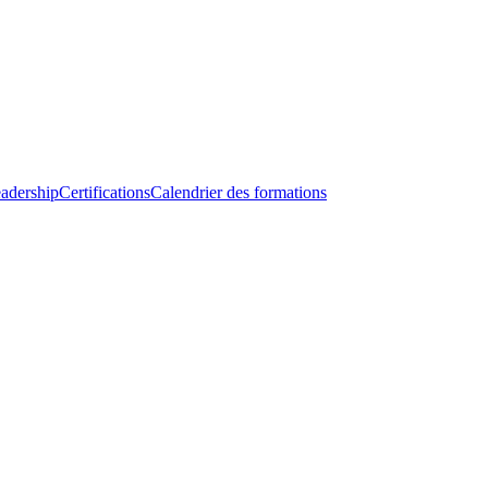
adership
Certifications
Calendrier des formations