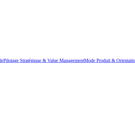
le
Pilotage Stratégique & Value Management
Mode Produit & Orientatio