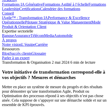
Formations IA Générative
Formations Agilité à l’échelle
Formations
Leadership
Certifications
Calendrier des formations
Conseil
IAgile™ : Transformation IA
Performance & Excellence
Opérationnelle
Pilotage Stratégique & Value Management
Mode
Produit & Orientation Client
Expertise sectorielle
Banque
Assurance
Télécom
Media
Automobile
À propos
Notre vision
L’équipe
Carrière
Ressources
Blog
Succès clients
Glossaire
Parler à un expert
Transformation & Organisation
2 mai 2024
6 min de lecture
Votre initiative de transformation correspond-elle à
vos objectifs ? Mesures et démarches
Mettre en place un système de mesure du progrès et des résultats
pour démontrer qu’une transformation Agile, Produit ou
Optimisation des processus répond à ses objectifs n’est pas chose
aisée. Cela suppose de s’appuyer sur une démarche solide et sur un
ensemble de KPI éprouvés.