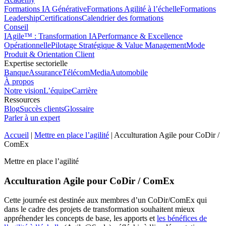
Formations IA Générative
Formations Agilité à l’échelle
Formations
Leadership
Certifications
Calendrier des formations
Conseil
IAgile™ : Transformation IA
Performance & Excellence
Opérationnelle
Pilotage Stratégique & Value Management
Mode
Produit & Orientation Client
Expertise sectorielle
Banque
Assurance
Télécom
Media
Automobile
À propos
Notre vision
L’équipe
Carrière
Ressources
Blog
Succès clients
Glossaire
Parler à un expert
Accueil
|
Mettre en place l’agilité
|
Acculturation Agile pour CoDir /
ComEx
Mettre en place l’agilité
Acculturation Agile pour CoDir / ComEx
Cette journée est destinée aux membres d’un CoDir/ComEx qui
dans le cadre des projets de transformation souhaitent mieux
appréhender les concepts de base, les apports et
les bénéfices de