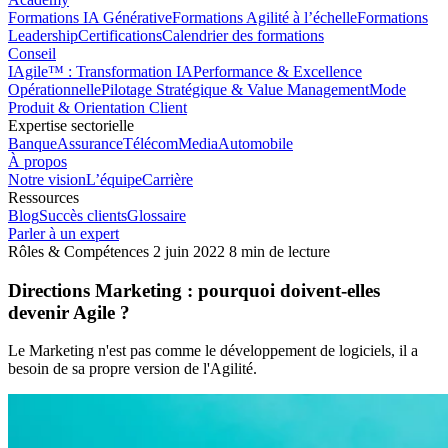
Formations IA Générative
Formations Agilité à l’échelle
Formations
Leadership
Certifications
Calendrier des formations
Conseil
IAgile™ : Transformation IA
Performance & Excellence
Opérationnelle
Pilotage Stratégique & Value Management
Mode
Produit & Orientation Client
Expertise sectorielle
Banque
Assurance
Télécom
Media
Automobile
À propos
Notre vision
L’équipe
Carrière
Ressources
Blog
Succès clients
Glossaire
Parler à un expert
Rôles & Compétences
2 juin 2022
8 min de lecture
Directions Marketing : pourquoi doivent-elles
devenir Agile ?
Le Marketing n'est pas comme le développement de logiciels, il a
besoin de sa propre version de l'Agilité.