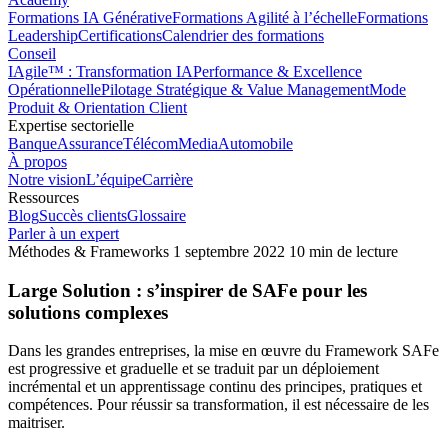
Formations IA Générative
Formations Agilité à l’échelle
Formations
Leadership
Certifications
Calendrier des formations
Conseil
IAgile™ : Transformation IA
Performance & Excellence
Opérationnelle
Pilotage Stratégique & Value Management
Mode
Produit & Orientation Client
Expertise sectorielle
Banque
Assurance
Télécom
Media
Automobile
À propos
Notre vision
L’équipe
Carrière
Ressources
Blog
Succès clients
Glossaire
Parler à un expert
Méthodes & Frameworks
1 septembre 2022
10 min de lecture
Large Solution : s’inspirer de SAFe pour les
solutions complexes
Dans les grandes entreprises, la mise en œuvre du Framework SAFe
est progressive et graduelle et se traduit par un déploiement
incrémental et un apprentissage continu des principes, pratiques et
compétences. Pour réussir sa transformation, il est nécessaire de les
maitriser.