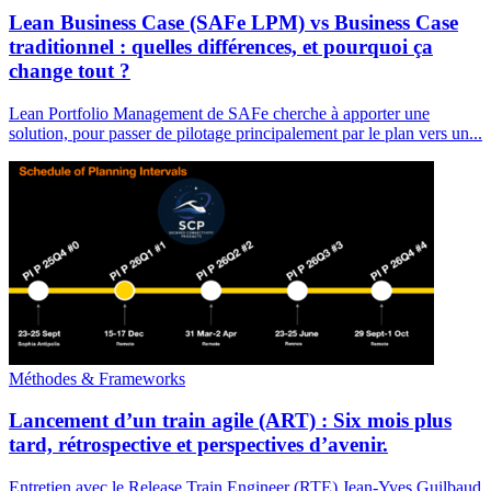
Lean Business Case (SAFe LPM) vs Business Case
traditionnel : quelles différences, et pourquoi ça
change tout ?
Lean Portfolio Management de SAFe cherche à apporter une
solution, pour passer de pilotage principalement par le plan vers un...
Méthodes & Frameworks
Lancement d’un train agile (ART) : Six mois plus
tard, rétrospective et perspectives d’avenir.
Entretien avec le Release Train Engineer (RTE) Jean-Yves Guilbaud