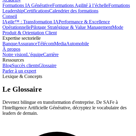
Formations IA Générative
Formations Agilité à l’échelle
Formations
Leadership
Certifications
Calendrier des formations
Conseil
IAgile™ : Transformation IA
Performance & Excellence
Opérationnelle
Pilotage Stratégique & Value Management
Mode
Produit & Orientation Client
Expertise sectorielle
Banque
Assurance
Télécom
Media
Automobile
À propos
Notre vision
L’équipe
Carrière
Ressources
Blog
Succès clients
Glossaire
Parler à un expert
Lexique & Concepts
Le Glossaire
Devenez bilingue en transformation d'entreprise. De SAFe à
l'Intelligence Artificielle Générative, décryptez le vocabulaire des
leaders de demain.