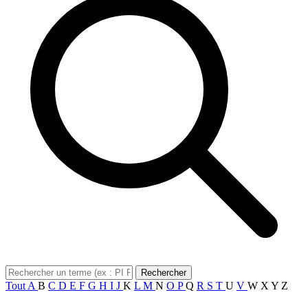
Rechercher
Tout
A
B
C
D
E
F
G
H
I
J
K
L
M
N
O
P
Q
R
S
T
U
V
W
X
Y
Z