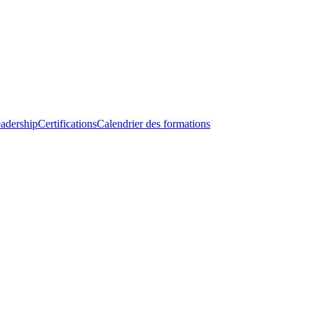
adership
Certifications
Calendrier des formations