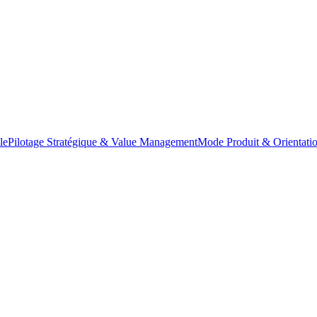
le
Pilotage Stratégique & Value Management
Mode Produit & Orientatio